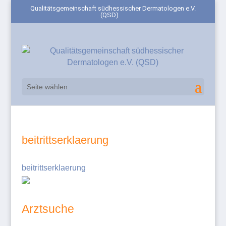
Qualitätsgemeinschaft südhessischer Dermatologen e.V.
(QSD)
Seite wählen
beitrittserklaerung
beitrittserklaerung
Arztsuche